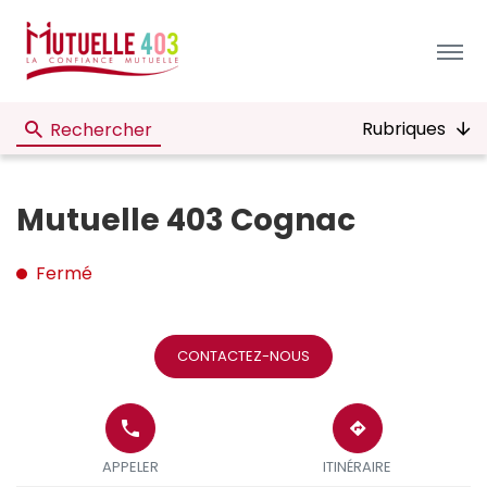
Menu
Rubriques
Rechercher
Mutuelle 403 Cognac
Fermé
CONTACTEZ-NOUS
APPELER LE
JUSQU'AU
POINT DE
POINT
APPELER
ITINÉRAIRE
VENTE
DE