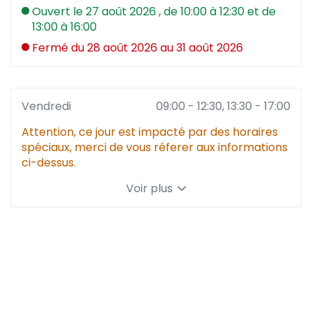
Ouvert
le 27 août 2026
, de 10:00 à 12:30 et de
13:00 à 16:00
Fermé
du 28 août 2026 au 31 août 2026
Horaires
Vendredi
09:00
-
12:30
13:30
-
17:00
d'ouverture
Attention, ce jour est impacté par des horaires
d'aujourd'hui
spéciaux, merci de vous réferer aux informations
ci-dessus.
Voir plus
et
les
horaires
d'ouverture
du
point
de