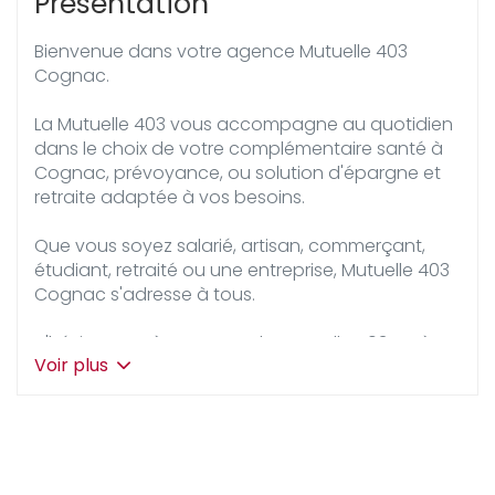
Présentation
Bienvenue dans votre agence Mutuelle 403
Cognac.
La Mutuelle 403 vous accompagne au quotidien
dans le choix de votre complémentaire santé à
Cognac, prévoyance, ou solution d'épargne et
retraite adaptée à vos besoins.
Que vous soyez salarié, artisan, commerçant,
étudiant, retraité ou une entreprise, Mutuelle 403
Cognac s'adresse à tous.
N'hésitez pas à contacter la Mutuelle 403 ou à
Voir plus
prendre rendez-vous pour en savoir plus sur les
offres de santé, épargne-retraite ou prévoyance
à Cognac.