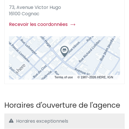
MUTUELLE
VENTE
73, Avenue Victor Hugo
403
MUTUELLE
COGNAC
403
16100 Cognac
AU
COGNAC
Recevoir les coordonnées
du
point
de
vente
Mutuelle
403
Cognac
Terms of use
© 1987–2026 HERE, IGN
Horaires d'ouverture de l'agence
Horaires exceptionnels