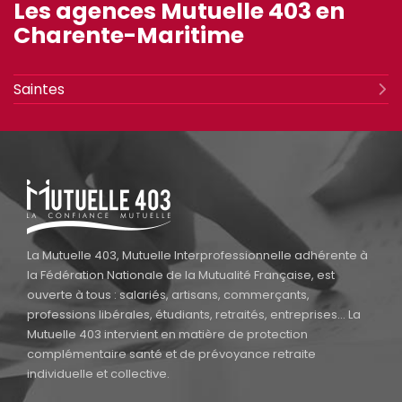
MUTUELLE
Les agences Mutuelle 403 en
403
Charente-Maritime
SAINTES
Saintes
La Mutuelle 403, Mutuelle Interprofessionnelle adhérente à
la Fédération Nationale de la Mutualité Française, est
ouverte à tous : salariés, artisans, commerçants,
professions libérales, étudiants, retraités, entreprises… La
Mutuelle 403 intervient en matière de protection
complémentaire santé et de prévoyance retraite
individuelle et collective.